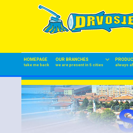
HOMEPAGE
OUR BRANCHES
PRODU
take me back
we are present in 5 cities
always a