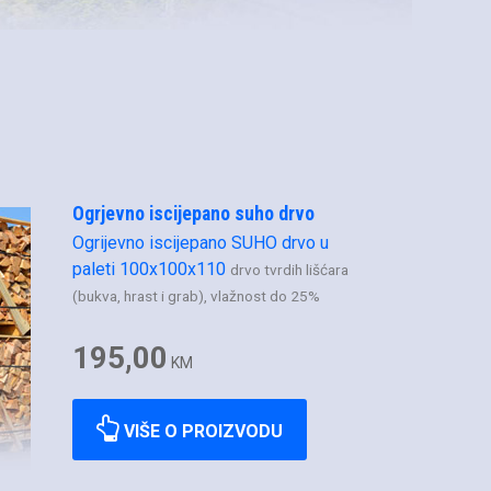
Ogrjevno iscijepano suho drvo
Ogrijevno iscijepano SUHO drvo u
paleti 100x100x110
drvo tvrdih lišćara
(bukva, hrast i grab), vlažnost do 25%
195,00
KM
VIŠE O PROIZVODU