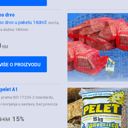
no drvo
no drvo u paketu 14dm3
smrča,
na dužinu 180mm
0
KM
VIŠE O PROIZVODU
 pelet A1
i
prema ISO 17225-2 standardu,
 i korijenja u sastavu, bez prevoza
15%
0
KM