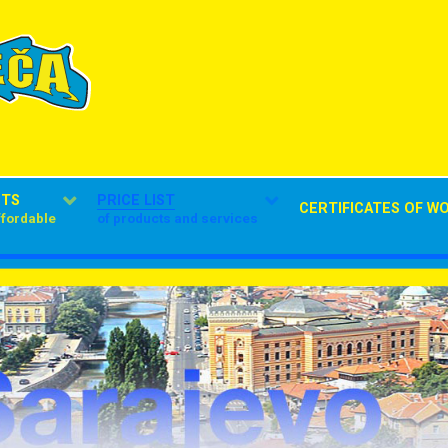
CTS
PRICE LIST
CERTIFICATES OF W
ffordable
of products and services