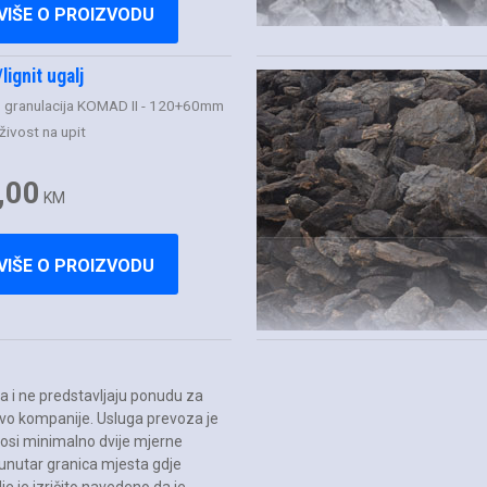
VIŠE O PROIZVODU
lignit ugalj
i
granulacija KOMAD II - 120+60mm
ivost na upit
,00
KM
VIŠE O PROIZVODU
a i ne predstavljaju ponudu za
tvo kompanije. Usluga prevoza je
nosi minimalno dvije mjerne
i unutar granica mjesta gdje