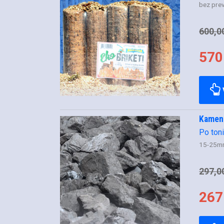
bez pre
600,0
570
Kameni
Po ton
15-25m
297,0
267