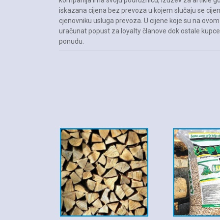
kompanija ima svoju podružnicu, izuzev za artikle gdj
iskazana cijena bez prevoza u kojem slučaju se cij
cjenovniku usluga prevoza. U cijene koje su na ovo
uračunat popust za loyalty članove dok ostale kupc
ponudu.