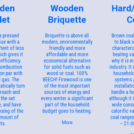
den
Wooden
Hard
let
Briquette
C
 a pressed
Briquette is above all
Brown coal
ue with a
modern, environmentally
to black in
tent of less
friendly and more
characteri
ich gives it
affordable and more
heating va
efficiency.
economical alternative
why it is m
combustion
for solid fuels such as
industry. It 
 on par with
wood or coal. 100%
household
d gas. The
BEECH! Firewood is one
systems 
tically turn
of the most important
installati
 reach and
sources of energy and
handle a hi
 the set
every winter a significant
although it 
, and have
part of the household
wide cons
sing of the
budget goes to heating.
calorific v
amount of
coal range
More
ets.
– 21.0