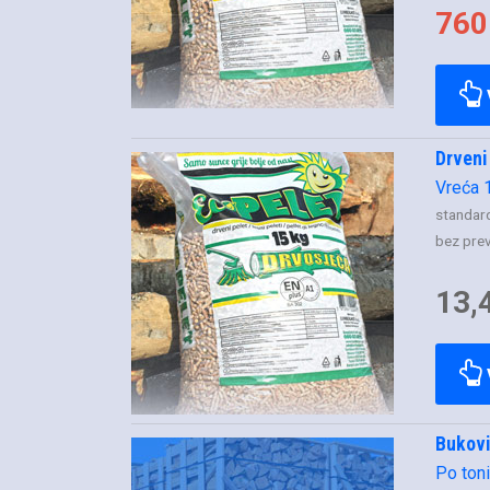
760
Drveni
Vreća 
standard
bez pre
13,
Bukovi
Po ton