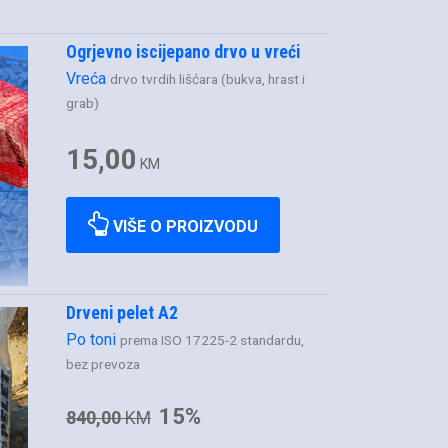
Ogrjevno iscijepano drvo u vreći
Vreća
drvo tvrdih lišćara (bukva, hrast i
grab)
15,00
KM
VIŠE O PROIZVODU
Drveni pelet A2
Po toni
prema ISO 17225-2 standardu,
bez prevoza
15%
840,00
KM