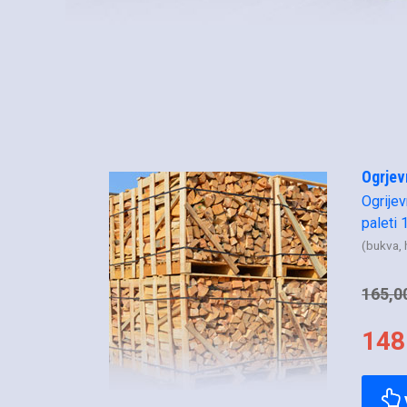
Ogrjev
Ogrije
paleti
(bukva, 
165,0
148