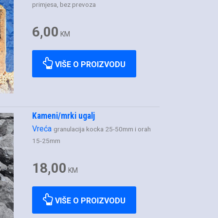
primjesa, bez prevoza
6,00
KM
VIŠE O PROIZVODU
Kameni/mrki ugalj
Vreća
granulacija kocka 25-50mm i orah
15-25mm
18,00
KM
VIŠE O PROIZVODU