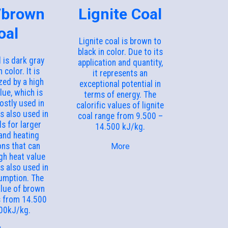
/brown
Lignite Coal
oal
Lignite coal is brown to
black in color. Due to its
 is dark gray
application and quantity,
 color. It is
it represents an
zed by a high
exceptional potential in
lue, which is
terms of energy. The
ostly used in
calorific values of lignite
is also used in
coal range from 9.500 –
s for larger
14.500 kJ/kg.
and heating
ons that can
More
gh heat value
is also used in
umption. The
alue of brown
s from 14.500
00kJ/kg.