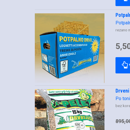
Potpal
Potpal
rezano 
5,5
Drveni
Po ton
bez kore
895,0