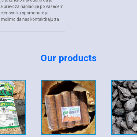
e je izričito navedeno da je
ena prevoza naplaćuje po važećem
m cjenovniku spomenute je
e molimo da nas kontaktiraju za
Our products