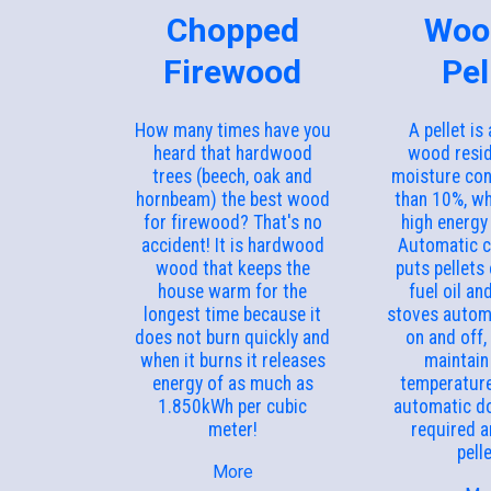
Chopped
Woo
Firewood
Pel
How many times have you
A pellet is
heard that hardwood
wood resid
trees (beech, oak and
moisture con
hornbeam) the best wood
than 10%, wh
for firewood? That's no
high energy 
accident! It is hardwood
Automatic 
wood that keeps the
puts pellets
house warm for the
fuel oil an
longest time because it
stoves automa
does not burn quickly and
on and off,
when it burns it releases
maintain
energy of as much as
temperature
1.850kWh per cubic
automatic do
meter!
required 
pell
More