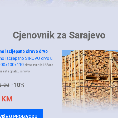
Cjenovnik za Sarajevo
no iscijepano sirovo drvo
vno iscijepano SIROVO drvo u
 100x100x110
drvo tvrdih lišćara
hrast i grab), sirovo
-10%
0
KM
 KM
VIŠE O PROIZVODU