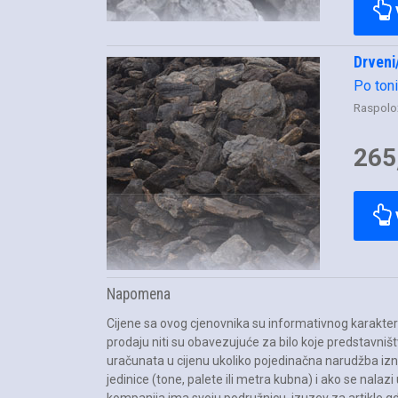
Drveni/
Po ton
Raspolož
265
Napomena
Cijene sa ovog cjenovnika su informativnog karakter
prodaju niti su obavezujuće za bilo koje predstavniš
uračunata u cijenu ukoliko pojedinačna narudžba iz
jedinice (tone, palete ili metra kubna) i ako se nalaz