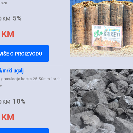
voza
5%
0
KM
 KM
VIŠE O PROIZVODU
/mrki ugalj
i
granulacija kocka 25-50mm i orah
m
10%
0
KM
 KM