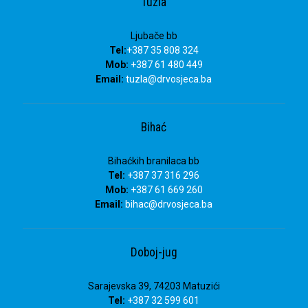
Tuzla
Ljubače bb
Tel:
+387 35 808 324
Mob:
+387 61 480 449
Email:
tuzla
@drvosjeca.ba
Bihać
Bihaćkih branilaca bb
Tel:
+387 37 316 296
Mob:
+387 61 669 260
Email:
bihac
@drvosjeca.ba
Doboj-jug
Sarajevska 39, 74203 Matuzići
Tel:
+387 32 599 601