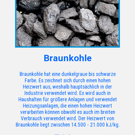
Braunkohle
Braunkohle hat eine dunkelgraue bis schwarze
Farbe. Es zeichnet sich durch einen hohen
Heizwert aus, weshalb hauptsächlich in der
Industrie verwendet wird. Es wird auch in
Haushalten für größere Anlagen und verwendet
Heizungsanlagen, die einen hohen Heizwert
verarbeiten können obwohl es auch im breiten
Verbrauch verwendet wird. Der Heizwert von
Braunkohle liegt zwischen 14.500 - 21.000 kJ/kg.