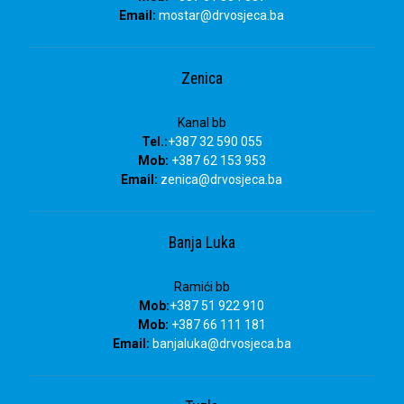
Email:
mostar@drvosjeca.ba
Zenica
Kanal bb
Tel.:
+387 32 590 055
Mob:
+387 62 153 953
Email:
zenica@drvosjeca.ba
Banja Luka
Ramići bb
Mob:
+387 51 922 910
Mob:
+387 66 111 181
Email:
banjaluka
@drvosjeca.ba