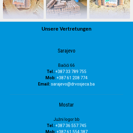
Unsere Vertretungen
Sarajevo
Bačići 66
Tel.:
+387 33 789 755
Mob:
+387 61 208 774
Email:
sarajevo@drvosjeca.ba
Mostar
Južni logor bb
Tel.:
+387 36 557 745
Mob:
+387 61 554 387