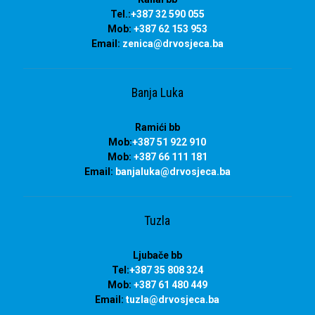
Tel.:
+387 32 590 055
Mob:
+387 62 153 953
Email:
zenica@drvosjeca.ba
Banja Luka
Ramići bb
Mob:
+387 51 922 910
Mob:
+387 66 111 181
Email:
banjaluka
@drvosjeca.ba
Tuzla
Ljubače bb
Tel:
+387 35 808 324
Mob:
+387 61 480 449
Email:
tuzla
@drvosjeca.ba