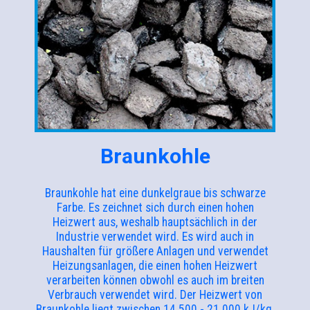
Braunkohle
Braunkohle hat eine dunkelgraue bis schwarze
Farbe. Es zeichnet sich durch einen hohen
Heizwert aus, weshalb hauptsächlich in der
Industrie verwendet wird. Es wird auch in
Haushalten für größere Anlagen und verwendet
Heizungsanlagen, die einen hohen Heizwert
verarbeiten können obwohl es auch im breiten
Verbrauch verwendet wird. Der Heizwert von
Braunkohle liegt zwischen 14.500 - 21.000 kJ/kg.