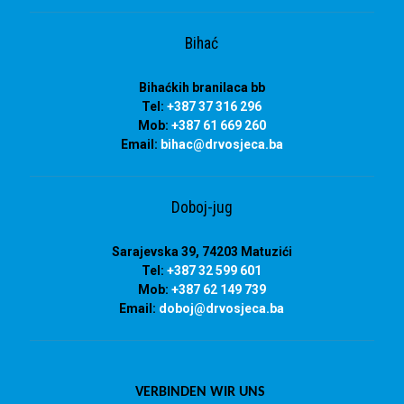
Bihać
Bihaćkih branilaca bb
Tel:
+387 37 316 296
Mob:
+387 61 669 260
Email:
bihac
@drvosjeca.ba
Doboj-jug
Sarajevska 39, 74203 Matuzići
Tel:
+387 32 599 601
Mob:
+387 62 149 739
Email:
doboj
@drvosjeca.ba
VERBINDEN WIR UNS