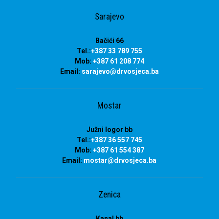
info@drvosjeca.ba
Sarajevo
Bačići 66
Tel.:
+387 33 789 755
Mob:
+387 61 208 774
Email:
sarajevo@drvosjeca.ba
Mostar
Južni logor bb
Tel.:
+387 36 557 745
Mob:
+387 61 554 387
Email:
mostar@drvosjeca.ba
Zenica
Kanal bb