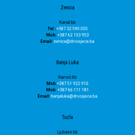
Zenica
Kanal bb
Tel.:
+387 32 590 055
Mob:
+387 62 153 953
Email:
zenica@drvosjeca.ba
Banja Luka
Ramići bb
Mob:
+387 51 922 910
Mob:
+387 66 111 181
Email:
banjaluka
@drvosjeca.ba
Tuzla
Ljubače bb