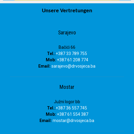
Unsere Vertretungen
info@drvosjeca.ba
Sarajevo
Bačići 66
Tel.:
+387 33 789 755
Mob:
+387 61 208 774
Email:
sarajevo@drvosjeca.ba
Mostar
Južni logor bb
Tel.:
+387 36 557 745
Mob:
+387 61 554 387
Email:
mostar@drvosjeca.ba