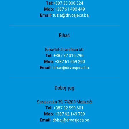
Tel:
+387 35 808 324
Mob:
+387 61 480 449
Email:
tuzla
@drvosjeca.ba
Bihać
Bihaćkih branilaca bb
Tel:
+387 37 316 296
Mob:
+387 61 669 260
Email:
bihac
@drvosjeca.ba
Doboj-jug
Sarajevska 39, 74203 Matuzići
Tel:
+387 32 599 601
Mob:
+387 62 149 739
Email:
doboj
@drvosjeca.ba