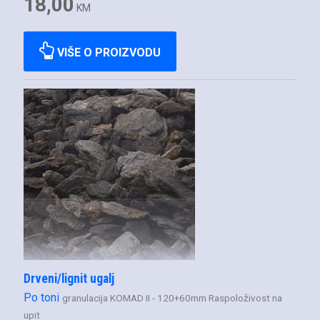
18,00
KM
VIŠE O PROIZVODU
Drveni/lignit ugalj
Po toni
granulacija KOMAD II - 120+60mm Raspoloživost na
upit