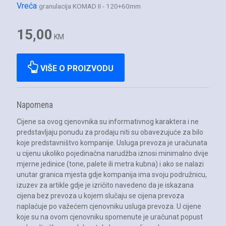
Vreća
granulacija KOMAD II - 120+60mm
15,00
KM
VIŠE O PROIZVODU
Napomena
Cijene sa ovog cjenovnika su informativnog karaktera i ne
predstavljaju ponudu za prodaju niti su obavezujuće za bilo
koje predstavništvo kompanije. Usluga prevoza je uračunata
u cijenu ukoliko pojedinačna narudžba iznosi minimalno dvije
mjerne jedinice (tone, palete ili metra kubna) i ako se nalazi
unutar granica mjesta gdje kompanija ima svoju podružnicu,
izuzev za artikle gdje je izričito navedeno da je iskazana
cijena bez prevoza u kojem slučaju se cijena prevoza
naplaćuje po važećem cjenovniku usluga prevoza. U cijene
koje su na ovom cjenovniku spomenute je uračunat popust