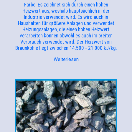
Farbe. Es zeichnet sich durch einen hohen
Heizwert aus, weshalb hauptsächlich in der
Industrie verwendet wird. Es wird auch in
Haushalten für größere Anlagen und verwendet
Heizungsanlagen, die einen hohen Heizwert
verarbeiten können obwohl es auch im breiten
Verbrauch verwendet wird. Der Heizwert von
Braunkohle liegt zwischen 14.500 - 21.000 kJ/kg.
Weiterlesen