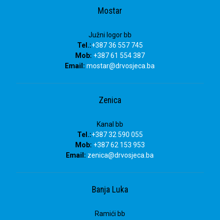
Mostar
Južni logor bb
Tel.:
+387 36 557 745
Mob:
+387 61 554 387
Email:
mostar@drvosjeca.ba
Zenica
Kanal bb
Tel.:
+387 32 590 055
Mob:
+387 62 153 953
Email:
zenica@drvosjeca.ba
Banja Luka
Ramići bb