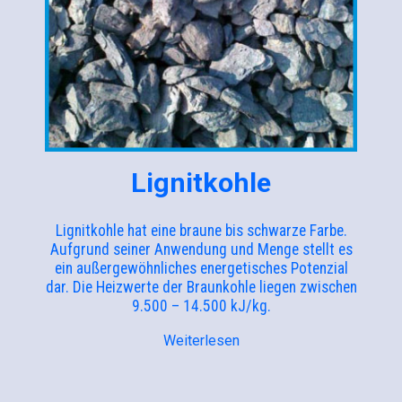
Lignitkohle
Lignitkohle hat eine braune bis schwarze Farbe.
Aufgrund seiner Anwendung und Menge stellt es
ein außergewöhnliches energetisches Potenzial
dar. Die Heizwerte der Braunkohle liegen zwischen
9.500 – 14.500 kJ/kg.
Weiterlesen