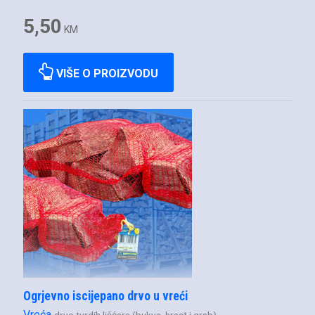
5,50
KM
VIŠE O PROIZVODU
Ogrjevno iscijepano drvo u vreći
Vreća