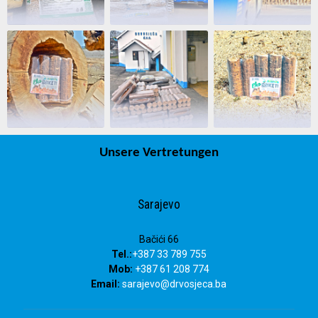
Unsere Vertretungen
Sarajevo
Bačići 66
Tel.:
+387 33 789 755
Mob:
+387 61 208 774
Email:
sarajevo@drvosjeca.ba