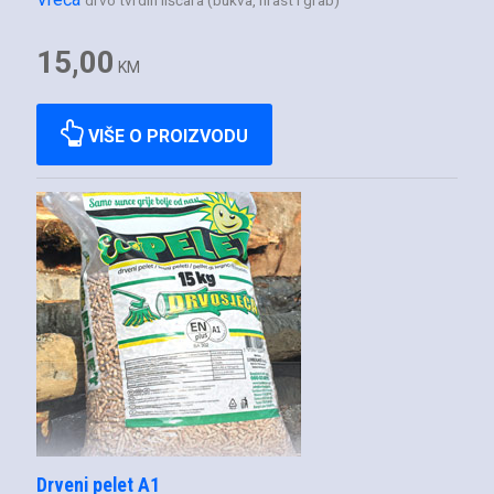
drvo tvrdih lišćara (bukva, hrast i grab)
15,00
KM
VIŠE O PROIZVODU
Drveni pelet A1