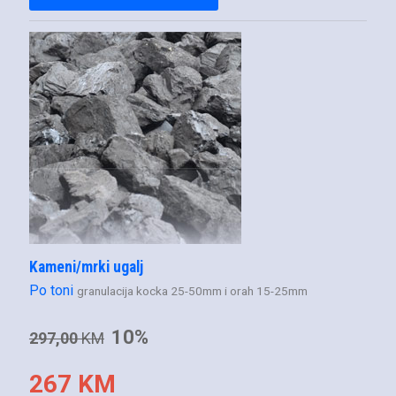
Kameni/mrki ugalj
Po toni
granulacija kocka 25-50mm i orah 15-25mm
10%
297,00
KM
267 KM