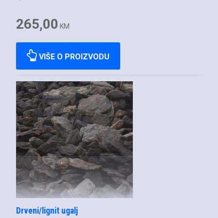
265,00
KM
VIŠE O PROIZVODU
Drveni/lignit ugalj