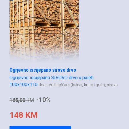
Ogrjevno iscijepano sirovo drvo
Ogrijevno iscijepano SIROVO drvo u paleti
100x100x110
drvo tvrdih lišćara (bukva, hrast i grab), sirovo
-10%
165,00
KM
148 KM