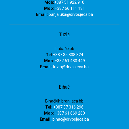
Mob:
+387 51 922 910
Mob:
+387 66 111 181
Email:
banjaluka
@drvosjeca.ba
Tuzla
Ljubače bb
Tel:
+387 35 808 324
Mob:
+387 61 480 449
Email:
tuzla
@drvosjeca.ba
Bihać
Bihaćkih branilaca bb
Tel:
+387 37 316 296
Mob:
+387 61 669 260
Email:
bihac
@drvosjeca.ba