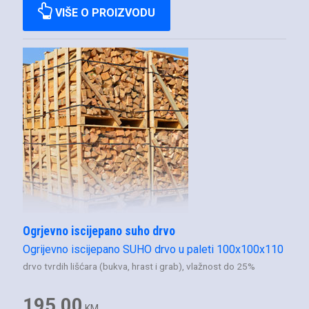
VIŠE O PROIZVODU
Ogrjevno iscijepano suho drvo
Ogrijevno iscijepano SUHO drvo u paleti 100x100x110
drvo tvrdih lišćara (bukva, hrast i grab), vlažnost do 25%
195,00
KM