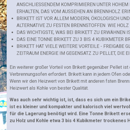
ANSCHLIESSENDEM KOMPRIMIEREN UNTER HOHEM D
ERHALTEN, DAS VOM AUSSEHEN AN BRENNHOLZ ERI
BRIKETT IST VOR ALLEM MODERN, ÖKOLOGISCH UN
ALTERNATIVE ZU FESTEN BRENNSTOFFEN WIE HOLZ
DAS WICHTIGSTE, WAS BEI BRIKETT ZU ERWÄHNEN IS
DAS EINE TONNE BRIKETT ZU 3 BIS 4 KUBIKMETER 
BRIKETT HAT VIELE WEITERE VORTEILE - FREIGABE
ZEITRAUM ENERGIE IM GEGENSATZ ZU PELLET, DIE 
Ein weiterer großer Vorteil von Brikett gegenüber Pellet i
Verbrennungsofen erfordert. Brikett kann in jedem Ofen od
Wenn wir den Heizwert von Brikett mit anderen fsten Brenns
Heizwert als Kohle von bester Qualität.
Was auch sehr wichtig ist, ist, dass es sich um ein B
ist es kleiner und kompakter und kalorisch viel wertvo
für die Lagerung benötigt wird. Eine Tonne Brikett ers
zu Holz und Kohle etwa 3 bis 4 Kubikmeter trockenes H