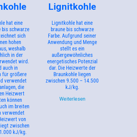
nkohle
Lignitkohle
le hat eine
Lignitkohle hat eine
 bis schwarze
braune bis schwarze
zeichnet sich
Farbe. Aufgrund seiner
inen hohen
Anwendung und Menge
aus, weshalb
stellt es ein
lich in der
außergewöhnliches
erwendet wird.
energetisches Potenzial
d auch in
dar. Die Heizwerte der
 für größere
Braunkohle liegen
nd verwendet
zwischen 9.500 – 14.500
nlagen, die
kJ/kg.
en Heizwert
Weiterlesen
ten können
uch im breiten
h verwendet
Heizwert von
liegt zwischen
1.000 kJ/kg.