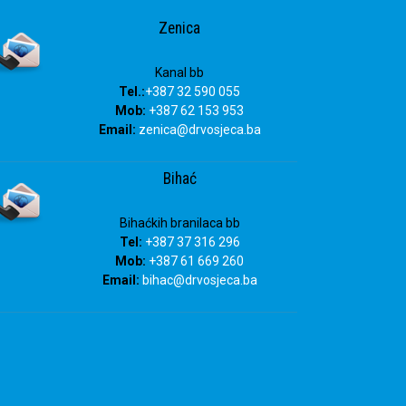
Zenica
Kanal bb
Tel.:
+387 32 590 055
Mob:
+387 62 153 953
Email:
zenica@drvosjeca.ba
Bihać
Bihaćkih branilaca bb
Tel:
+387 37 316 296
Mob:
+387 61 669 260
Email:
bihac
@drvosjeca.ba