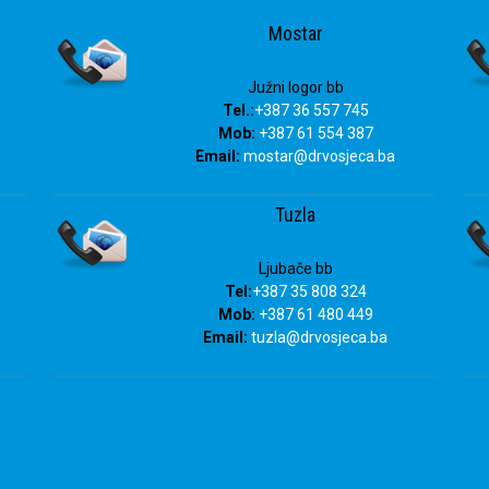
info@drvosjeca.ba
Mostar
Južni logor bb
Tel.:
+387 36 557 745
Mob:
+387 61 554 387
Email:
mostar@drvosjeca.ba
Tuzla
Ljubače bb
Tel:
+387 35 808 324
Mob:
+387 61 480 449
Email:
tuzla
@drvosjeca.ba