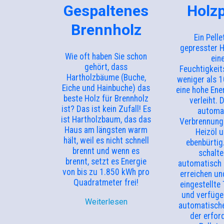
Gespaltenes
Holzp
Brennholz
Ein Pelle
gepresster H
Wie oft haben Sie schon
ein
gehört, dass
Feuchtigkeit
Hartholzbäume (Buche,
weniger als 
Eiche und Hainbuche) das
eine hohe Ene
beste Holz für Brennholz
verleiht. 
ist? Das ist kein Zufall! Es
automa
ist Hartholzbaum, das das
Verbrennung 
Haus am längsten warm
Heizöl 
hält, weil es nicht schnell
ebenbürtig
brennt und wenn es
schalte
brennt, setzt es Energie
automatisch 
von bis zu 1.850 kWh pro
erreichen un
Quadratmeter frei!
eingestellte
und verfüge
Weiterlesen
automatisch
der erfor