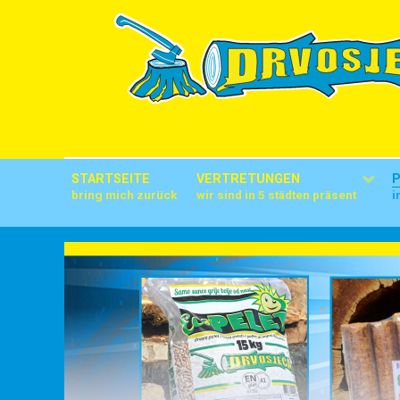
STARTSEITE
VERTRETUNGEN
bring mich zurück
wir sind in 5 städten präsent
i