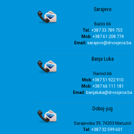
080 02 02 01
Sarajevo
Bačići 66
Tel.:
+387 33 789 755
Mob:
+387 61 208 774
Email:
sarajevo@drvosjeca.ba
Banja Luka
Ramići bb
Mob:
+387 51 922 910
Mob:
+387 66 111 181
Email:
banjaluka
@drvosjeca.ba
Doboj-jug
Sarajevska 39, 74203 Matuzići
Tel:
+387 32 599 601