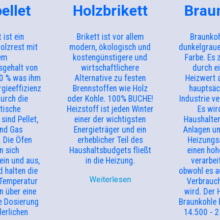
ellet
Holzbrikett
Brau
t ist ein
Brikett ist vor allem
Braunkoh
olzrest mit
modern, ökologisch und
dunkelgraue
em
kostengünstigere und
Farbe. Es 
sgehalt von
wirtschaftlichere
durch e
10 % was ihm
Alternative zu festen
Heizwert 
rgieeffizienz
Brennstoffen wie Holz
hauptsäch
Durch die
oder Kohle. 100% BUCHE!
Industrie v
tische
Heizstoff ist jeden Winter
Es wir
sind Pellet,
einer der wichtigsten
Haushalten
und Gas
Energieträger und ein
Anlagen u
. Die Öfen
erheblicher Teil des
Heizungsa
n sich
Haushaltsbudgets fließt
einen hoh
ein und aus,
in die Heizung.
verarbei
d halten die
obwohl es a
Weiterlesen
 Temperatur
Verbrauc
n über eine
wird. Der 
e Dosierung
Braunkohle 
derlichen
14.500 - 2