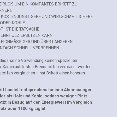
RUCK, UM EIN KOMPAKTES BRIKETT ZU
NNERT.
D KOSTENGÜNSTIGERE UND WIRTSCHAFTLICHERE
 ODER KOHLE.
T, IST DIE TATSACHE
BRENNHOLZ ERSETZEN KANN!
 GLEICHMÄSSIGER UND ÜBER LÄNGEREN
EINFACH SCHNELL VERBRENNEN.
st dass seine Verwendung keinen speziellen
er Kamin auf festen Brennstoffen verbrannt werden.
toffen vergleichen – hat Brikett einen höheren
rikett handelt entsprechend seinen Abmessungen
ller als Holz und Kohle, sodass weniger Platz
etzt in Bezug auf den Energiewert im Vergleich
olz oder 1100 kg Lignit.