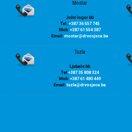
Mostar
Južni logor bb
Tel.:
+387 36 557 745
Mob:
+387 61 554 387
Email:
mostar@drvosjeca.ba
Tuzla
Ljubače bb
Tel:
+387 35 808 324
Mob:
+387 61 480 449
Email:
tuzla
@drvosjeca.ba