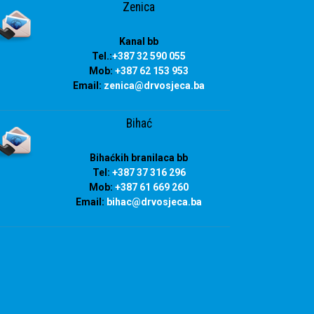
Zenica
Kanal bb
Tel.:
+387 32 590 055
Mob:
+387 62 153 953
Email:
zenica@drvosjeca.ba
Bihać
Bihaćkih branilaca bb
Tel:
+387 37 316 296
Mob:
+387 61 669 260
Email:
bihac
@drvosjeca.ba