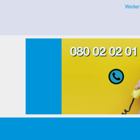
Weiter
080 02 02 01