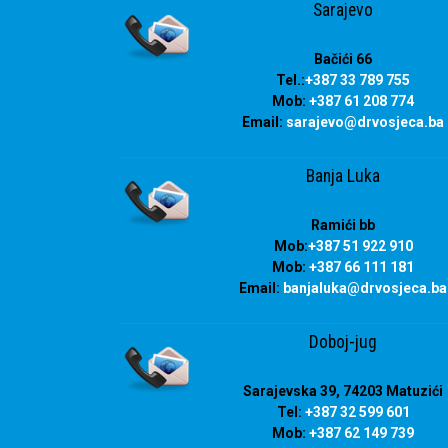
Sarajevo
Bačići 66
Tel.:
+387 33 789 755
Mob:
+387 61 208 774
Email:
sarajevo@drvosjeca.ba
Banja Luka
Ramići bb
Mob:
+387 51 922 910
Mob:
+387 66 111 181
Email:
banjaluka
@drvosjeca.ba
Doboj-jug
Sarajevska 39, 74203 Matuzići
Tel:
+387 32 599 601
Mob:
+387 62 149 739