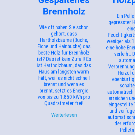
Brennholz
Ein Pelle
gepresster H
Wie oft haben Sie schon
ein
gehört, dass
Feuchtigkeit
Hartholzbäume (Buche,
weniger als 
Eiche und Hainbuche) das
eine hohe Ene
beste Holz für Brennholz
verleiht. 
ist? Das ist kein Zufall! Es
automa
ist Hartholzbaum, das das
Verbrennung 
Haus am längsten warm
Heizöl 
hält, weil es nicht schnell
ebenbürtig
brennt und wenn es
schalte
brennt, setzt es Energie
automatisch 
von bis zu 1.850 kWh pro
erreichen un
Quadratmeter frei!
eingestellte
und verfüge
Weiterlesen
automatisch
der erfor
Pellet