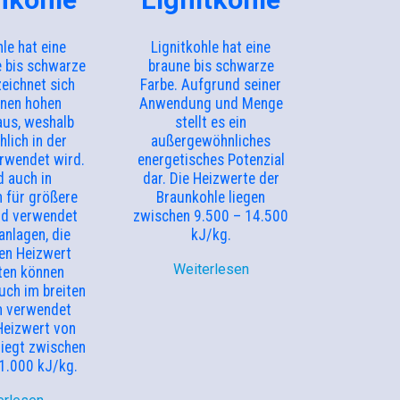
le hat eine
Lignitkohle hat eine
 bis schwarze
braune bis schwarze
zeichnet sich
Farbe. Aufgrund seiner
inen hohen
Anwendung und Menge
aus, weshalb
stellt es ein
lich in der
außergewöhnliches
erwendet wird.
energetisches Potenzial
d auch in
dar. Die Heizwerte der
 für größere
Braunkohle liegen
nd verwendet
zwischen 9.500 – 14.500
nlagen, die
kJ/kg.
en Heizwert
Weiterlesen
ten können
uch im breiten
h verwendet
Heizwert von
liegt zwischen
1.000 kJ/kg.