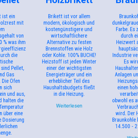
t ist ein
Brikett ist vor allem
Braunkoh
olzrest mit
modern, ökologisch und
dunkelgraue
em
kostengünstigere und
Farbe. Es 
sgehalt von
wirtschaftlichere
durch e
10 % was ihm
Alternative zu festen
Heizwert 
rgieeffizienz
Brennstoffen wie Holz
hauptsäch
Durch die
oder Kohle. 100% BUCHE!
Industrie v
tische
Heizstoff ist jeden Winter
Es wir
sind Pellet,
einer der wichtigsten
Haushalten
und Gas
Energieträger und ein
Anlagen u
. Die Öfen
erheblicher Teil des
Heizungsa
n sich
Haushaltsbudgets fließt
einen hoh
ein und aus,
in die Heizung.
verarbei
d halten die
obwohl es a
Weiterlesen
 Temperatur
Verbrauc
n über eine
wird. Der 
e Dosierung
Braunkohle 
derlichen
14.500 - 2
menge.