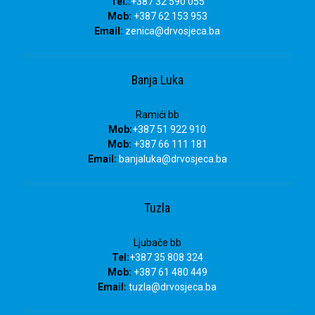
Tel.:
+387 32 590 055
Mob:
+387 62 153 953
Email:
zenica@drvosjeca.ba
Banja Luka
Ramići bb
Mob:
+387 51 922 910
Mob:
+387 66 111 181
Email:
banjaluka
@drvosjeca.ba
Tuzla
Ljubače bb
Tel:
+387 35 808 324
Mob:
+387 61 480 449
Email:
tuzla
@drvosjeca.ba