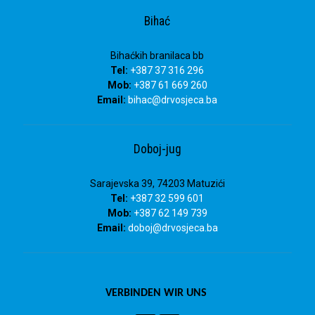
Bihać
Bihaćkih branilaca bb
Tel:
+387 37 316 296
Mob:
+387 61 669 260
Email:
bihac
@drvosjeca.ba
Doboj-jug
Sarajevska 39, 74203 Matuzići
Tel:
+387 32 599 601
Mob:
+387 62 149 739
Email:
doboj
@drvosjeca.ba
VERBINDEN WIR UNS