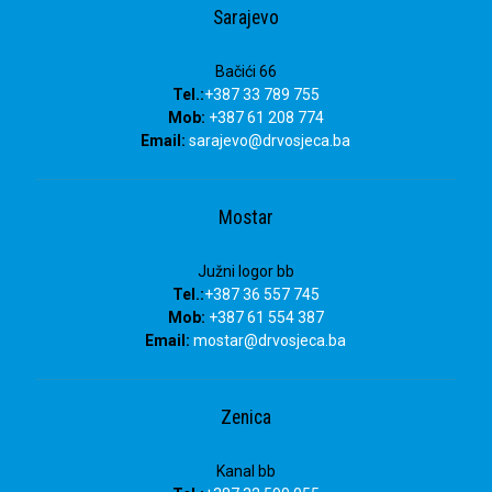
Sarajevo
Bačići 66
Tel.:
+387 33 789 755
Mob:
+387 61 208 774
Email:
sarajevo@drvosjeca.ba
Mostar
Južni logor bb
Tel.:
+387 36 557 745
Mob:
+387 61 554 387
Email:
mostar@drvosjeca.ba
Zenica
Kanal bb