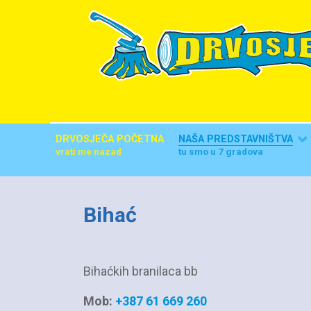
DRVOSJEČA POČETNA
NAŠA PREDSTAVNIŠTVA
vrati me nazad
tu smo u 7 gradova
Bihać
Bihaćkih branilaca bb
Mob:
+387 61 669 260