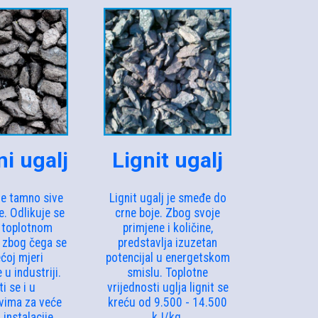
i ugalj
Lignit ugalj
je tamno sive
Lignit ugalj je smeđe do
e. Odlikuje se
crne boje. Zbog svoje
 toplotnom
primjene i količine,
 zbog čega se
predstavlja izuzetan
ćoj mjeri
potencijal u energetskom
 u industriji.
smislu. Toplotne
i se i u
vrijednosti uglja lignit se
vima za veće
kreću od 9.500 - 14.500
 instalacije
kJ/kg.