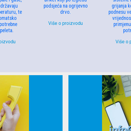
održavaju
podsjeća na ogrijevno
grijanja 
eraturu, te
drvo.
podnesu ve
tomatsko
vrijedno
Više o proizvodu
 potrebne
primjenu 
 peleta.
potr
roizvodu
Više o 