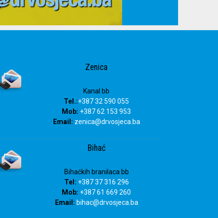
Zenica
Kanal bb
Tel.:
+387 32 590 055
Mob:
+387 62 153 953
Email:
zenica@drvosjeca.ba
Bihać
Bihaćkih branilaca bb
Tel:
+387 37 316 296
Mob:
+387 61 669 260
Email:
bihac
@drvosjeca.ba