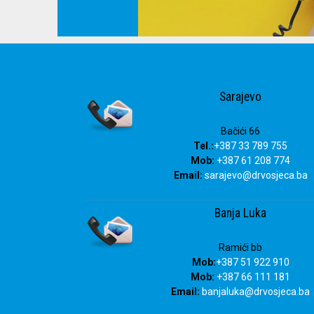
080 02 02 01
Sarajevo
Bačići 66
Tel.:
+387 33 789 755
Mob:
+387 61 208 774
Email:
sarajevo@drvosjeca.ba
Banja Luka
Ramići bb
Mob:
+387 51 922 910
Mob:
+387 66 111 181
Email:
banjaluka
@drvosjeca.ba