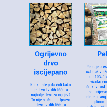
Ogrijevno
Pe
drvo
Pelet je pre
iscijepano
ostatak vlaž
od 10% št
visoku en
Koliko ste puta čuli kako
učinkovitost
je drvo tvrdih lišćara
sagorijevan
najbolje drvo za ogrjev?
pelete u rang
To nije slučajno! Upravo
i plinom.
drvo tvrdih lišćara
automatski p