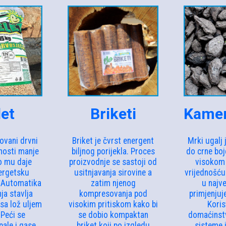
let
Briketi
Kamen
sovani drvni
Briket je čvrst energent
Mrki ugalj 
nosti manje
biljnog porijekla. Proces
do crne boj
o mu daje
proizvodnje se sastoji od
visokom
ergetsku
usitnjavanja sirovine a
vrijednošću
. Automatika
zatim njenog
u najve
ja stavlja
kompresovanja pod
primjenjuje
 sa lož uljem
visokim pritiskom kako bi
Korist
 Peći se
se dobio kompaktan
domaćinst
ale i gase,
briket koji po izgledu
sisteme i