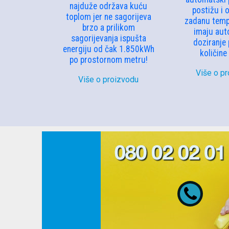
najduže održava kuću
postižu i 
toplom jer ne sagorijeva
zadanu temp
brzo a prilikom
imaju au
sagorijevanja ispušta
doziranje
energiju od čak 1.850kWh
količine
po prostornom metru!
Više o p
Više o proizvodu