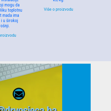
koji mogu da
Više o proizvodu
liku toplotnu
st mada ima
i u širokoj
ošnji.
proizvodu