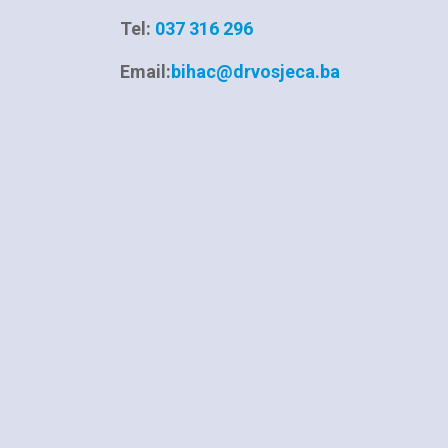
Tel:
037 316 296
Email:
bihac@drvosjeca.ba