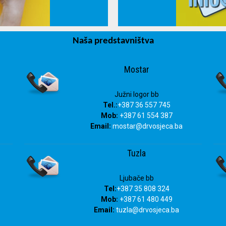
Naša predstavništva
info@drvosjeca.ba
Mostar
Južni logor bb
Tel.:
+387 36 557 745
Mob:
+387 61 554 387
Email:
mostar@drvosjeca.ba
Tuzla
Ljubače bb
Tel:
+387 35 808 324
Mob:
+387 61 480 449
Email:
tuzla
@drvosjeca.ba